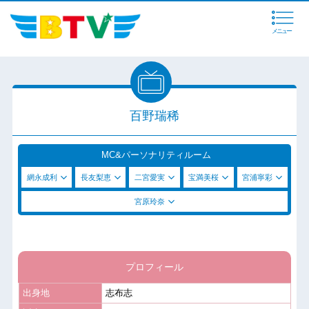
メニュー
百野瑞稀
MC&パーソナリティルーム
網永成利
長友梨恵
二宮愛実
宝満美桜
宮浦寧彩
宮原玲奈
プロフィール
出身地
志布志