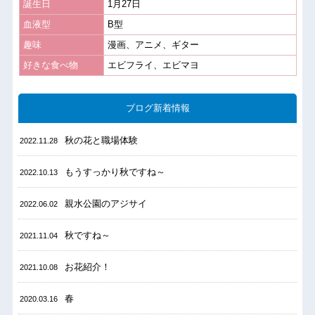
誕生日
1月27日
血液型
B型
趣味
漫画、アニメ、ギター
好きな食べ物
エビフライ、エビマヨ
ブログ新着情報
秋の花と職場体験
2022.11.28
もうすっかり秋ですね～
2022.10.13
親水公園のアジサイ
2022.06.02
秋ですね～
2021.11.04
お花紹介！
2021.10.08
春
2020.03.16