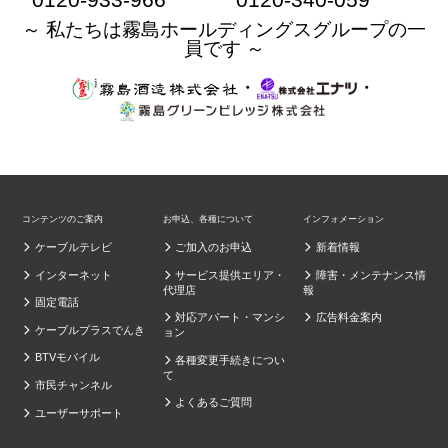
～ 私たちは霧島ホールディングスグループの一
員です ～
・
・
コンテンツのご案内
お申込、各種について
インフォメーション
ケーブルテレビ
ご加入のお申込
新着情報
インターネット
サービス提供エリア・
障害・メンテナンス情
代理店
報
固定電話
対応アパート・マンシ
広告料金案内
ケーブルプラスでんき
ョン
BTVモバイル
各種変更手続きについ
て
市民チャンネル
よくあるご質問
ユーザーサポート