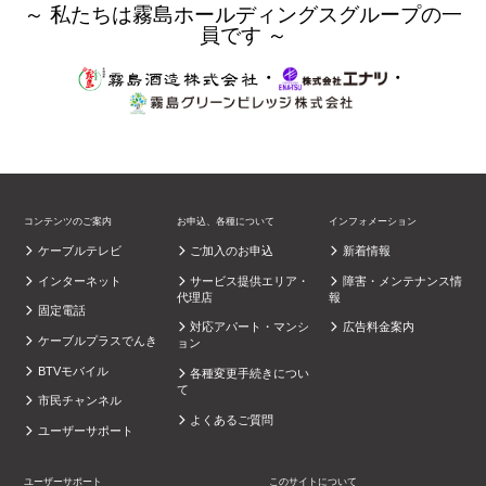
～ 私たちは霧島ホールディングスグループの一
員です ～
・
・
コンテンツのご案内
お申込、各種について
インフォメーション
ケーブルテレビ
ご加入のお申込
新着情報
インターネット
サービス提供エリア・
障害・メンテナンス情
代理店
報
固定電話
対応アパート・マンシ
広告料金案内
ケーブルプラスでんき
ョン
BTVモバイル
各種変更手続きについ
て
市民チャンネル
よくあるご質問
ユーザーサポート
ユーザーサポート
このサイトについて