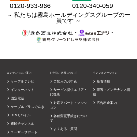
0120-933-966
0120-340-059
～ 私たちは霧島ホールディングスグループの一
員です ～
・
・
コンテンツのご案内
お申込、各種について
インフォメーション
ケーブルテレビ
ご加入のお申込
新着情報
インターネット
サービス提供エリア・
障害・メンテナンス情
代理店
報
固定電話
対応アパート・マンシ
広告料金案内
ケーブルプラスでんき
ョン
BTVモバイル
各種変更手続きについ
て
市民チャンネル
よくあるご質問
ユーザーサポート