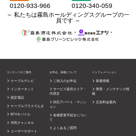
0120-933-966
0120-340-059
～ 私たちは霧島ホールディングスグループの一
員です ～
・
・
コンテンツのご案内
お申込、各種について
インフォメーション
ケーブルテレビ
ご加入のお申込
新着情報
インターネット
サービス提供エリア・
障害・メンテナンス情
代理店
報
固定電話
対応アパート・マンシ
広告料金案内
ケーブルプラスでんき
ョン
BTVモバイル
各種変更手続きについ
て
市民チャンネル
よくあるご質問
ユーザーサポート