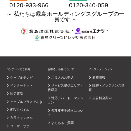
0120-933-966
0120-340-059
～ 私たちは霧島ホールディングスグループの一
員です ～
・
・
コンテンツのご案内
お申込、各種について
インフォメーション
ケーブルテレビ
ご加入のお申込
新着情報
インターネット
サービス提供エリア・
障害・メンテナンス情
代理店
報
固定電話
対応アパート・マンシ
広告料金案内
ケーブルプラスでんき
ョン
BTVモバイル
各種変更手続きについ
て
市民チャンネル
よくあるご質問
ユーザーサポート