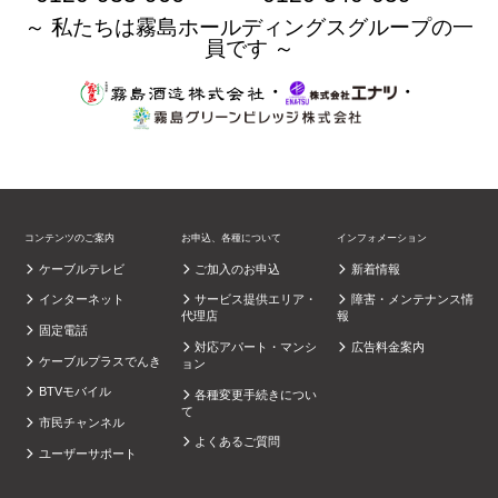
～ 私たちは霧島ホールディングスグループの一
員です ～
・
・
コンテンツのご案内
お申込、各種について
インフォメーション
ケーブルテレビ
ご加入のお申込
新着情報
インターネット
サービス提供エリア・
障害・メンテナンス情
代理店
報
固定電話
対応アパート・マンシ
広告料金案内
ケーブルプラスでんき
ョン
BTVモバイル
各種変更手続きについ
て
市民チャンネル
よくあるご質問
ユーザーサポート