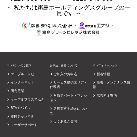
～ 私たちは霧島ホールディングスグループの一
員です ～
・
・
コンテンツのご案内
お申込、各種について
インフォメーション
ケーブルテレビ
ご加入のお申込
新着情報
インターネット
サービス提供エリア・
障害・メンテナンス情
代理店
報
固定電話
対応アパート・マンシ
広告料金案内
ケーブルプラスでんき
ョン
BTVモバイル
各種変更手続きについ
て
市民チャンネル
よくあるご質問
ユーザーサポート