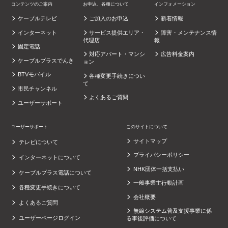
コンテンツのご案内
お申込、各種について
インフォメーション
ケーブルテレビ
ご加入のお申込
新着情報
インターネット
サービス提供エリア・
障害・メンテナンス情
代理店
報
固定電話
対応アパート・マンシ
広告料金案内
ケーブルプラスでんき
ョン
BTVモバイル
各種変更手続きについ
て
市民チャンネル
よくあるご質問
ユーザーサポート
ユーザーサポート
このサイトについて
サイトマップ
テレビについて
プライバシーポリシー
インターネットについて
NHK団体一括支払い
ケーブルプラス電話について
一般事業主行動計画
各種変更手続きについて
会社概要
よくあるご質問
無線システム普及支援事業に係
ユーザーページログイン
る事後評価について