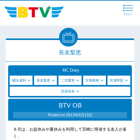
メニュー
長友梨恵
MC Diary
網永成利
長友梨恵
二宮愛実
宝満美桜
宮浦寧彩
宮原玲奈
BTV OB
Posted on
2013年9月13日
８月は、お盆休みや夏休みを利用して宮崎に帰省する友人が多
く、