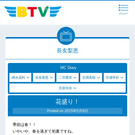
メニュー
長友梨恵
MC Diary
網永成利
長友梨恵
二宮愛実
宝満美桜
宮浦寧彩
宮原玲奈
花盛り！
Posted on
2015年5月8日
季節は春！！
いやいや、春を過ぎて初夏ですね。