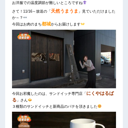
お洋服での温度調節が難しいところですね
天然うまうま
さて！11/16～放送の「
」見ていただけました
か～？
都城
今回はお肉のまち
からお届けします
にくやはるば
今回お邪魔したのは、サンドイッチ専門店「
る
」さん
３種類のサンドイッチと新商品のパテを頂きました