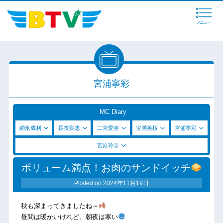
メニュー
宮浦寧彩
MC Diary
網永成利
長友梨恵
二宮愛実
宝満美桜
宮浦寧彩
宮原玲奈
ボリューム満点！お肉のサンドイッチ
Posted on
2024年11月19日
秋も深まってきましたね～
昼間は暖かいけれど、朝夜は寒い