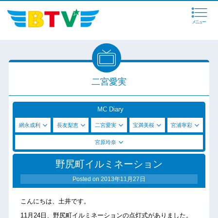
メニュー
二宮愛実
MC Diary
網永成利
長友梨恵
二宮愛実
宝満美桜
宮浦寧彩
宮原玲奈
野尻町イルミネーション
Posted on
2013年11月27日
こんにちは、土井です。
11月24日、野尻町イルミネーションの点灯式がありました。