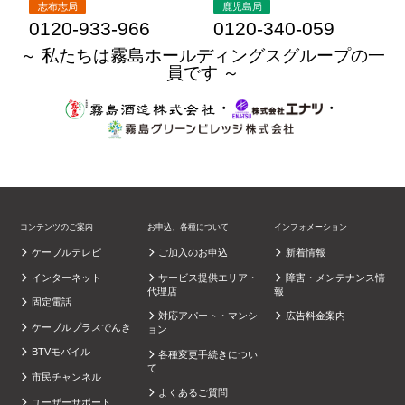
志布志局
鹿児島局
0120-933-966
0120-340-059
～ 私たちは霧島ホールディングスグループの一
員です ～
・
・
コンテンツのご案内
お申込、各種について
インフォメーション
ケーブルテレビ
ご加入のお申込
新着情報
インターネット
サービス提供エリア・
障害・メンテナンス情
代理店
報
固定電話
対応アパート・マンシ
広告料金案内
ケーブルプラスでんき
ョン
BTVモバイル
各種変更手続きについ
て
市民チャンネル
よくあるご質問
ユーザーサポート