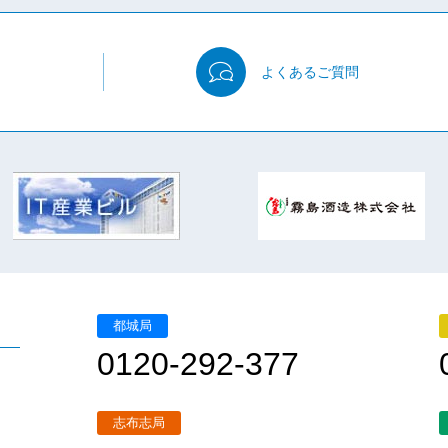
よくある
ご質問
都城局
0120-292-377
志布志局