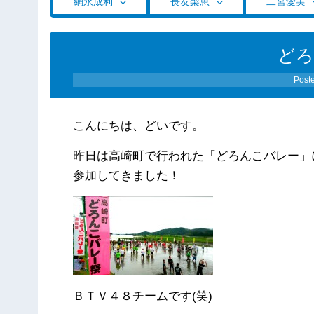
網永成利
長友梨恵
二宮愛実
どろ
Post
こんにちは、どいです。
昨日は高崎町で行われた「どろんこバレー」
参加してきました！
ＢＴＶ４８チームです(笑)