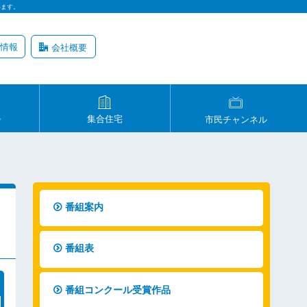
います。
情報
会社概要
ル
集合住宅
市民チャンネル
番組案内
番組表
番組コンクール受賞作品