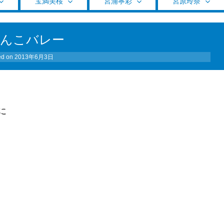
宝満美桜
宮浦寧彩
宮原玲奈
んこバレー
ed on
2013年6月3日
に