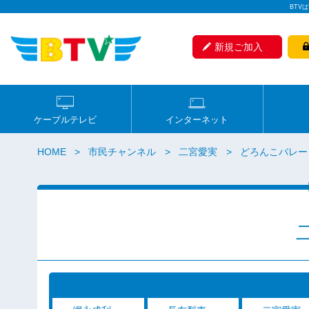
BTV
新規ご加入
ケーブルテレビ
インターネット
HOME
市民チャンネル
二宮愛実
どろんこバレー