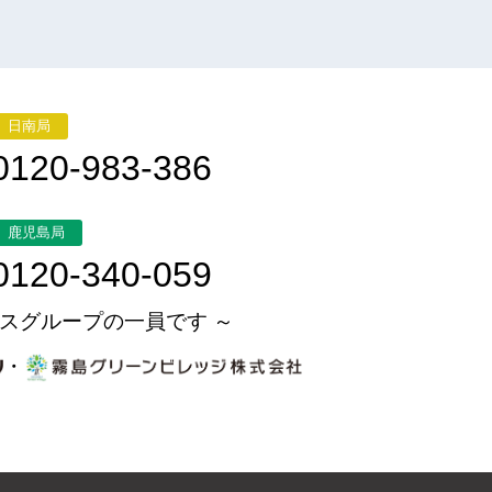
日南局
0120-983-386
鹿児島局
0120-340-059
スグループの一員です ～
・