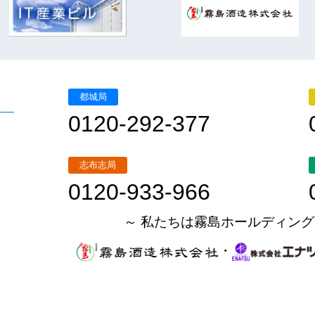
都城局
0120-292-377
志布志局
0120-933-966
～ 私たちは霧島ホールディング
・