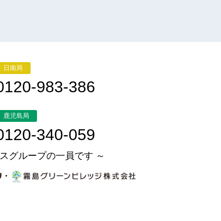
日南局
0120-983-386
鹿児島局
0120-340-059
スグループの一員です ～
・