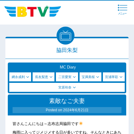
メニュー
脇田朱梨
MC Diary
網永成利
長友梨恵
二宮愛実
宝満美桜
宮浦寧彩
宮原玲奈
素敵なご夫妻
Posted on
2024年6月21日
皆さんこんにちは～志布志局脇田です
梅雨に入ってジメジメする日が多いですね、そんなときにあち