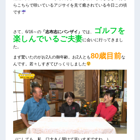
らこちらで咲いているアジサイを見て癒されている今日この頃
です
ゴルフを
さて、6/16～の
「志布志にバンザイ」
では、
楽しんでいるご夫妻
に会いに行ってきまし
た。
80歳目前
まず驚いたのがお2人の御年齢。お2人とも
な
んです。若々しすぎてびっくりしました
（にしても、私、口大きく開けて笑いすぎですね…）