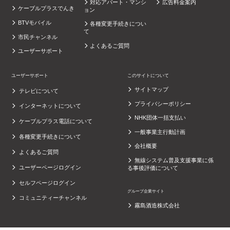
対応アパート・マンシ
広告料金案内
ケーブルプラスでんき
ョン
BTVモバイル
各種変更手続きについ
て
市民チャンネル
よくあるご質問
ユーザーサポート
ユーザーサポート
このサイトについて
サイトマップ
テレビについて
プライバシーポリシー
インターネットについて
NHK団体一括支払い
ケーブルプラス電話について
一般事業主行動計画
各種変更手続きについて
会社概要
よくあるご質問
無線システム普及支援事業に係
ユーザーページログイン
る事後評価について
セルフページログイン
グループ企業サイト
コミュニティーチャンネル
霧島酒造株式会社