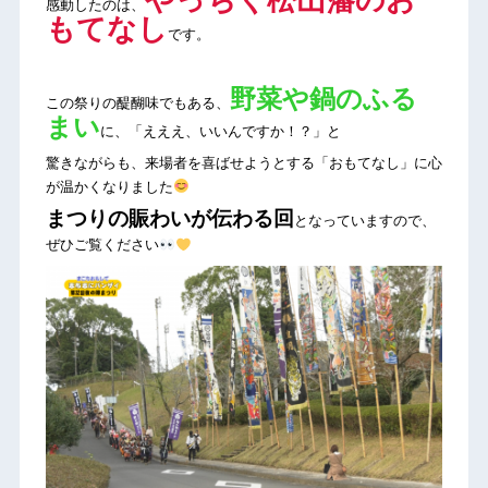
やっちく松山藩のお
感動したのは、
もてなし
です。
野菜や鍋のふる
この祭りの醍醐味でもある、
まい
に、「えええ、いいんですか！？」と
驚きながらも、来場者を喜ばせようとする「おもてなし」に心
が温かくなりました
まつりの賑わいが伝わる回
となっていますので、
ぜひご覧ください