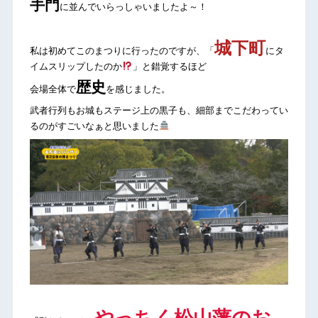
手門
に並んでいらっしゃいましたよ～！
城下町
私は初めてこのまつりに行ったのですが、「
にタ
イムスリップしたのか
」と錯覚するほど
歴史
会場全体で
を感じました。
武者行列もお城もステージ上の黒子も、細部までこだわってい
るのがすごいなぁと思いました