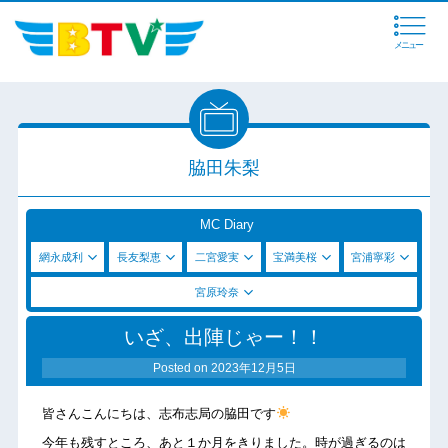
メニュー
脇田朱梨
MC Diary
網永成利
長友梨恵
二宮愛実
宝満美桜
宮浦寧彩
宮原玲奈
いざ、出陣じゃー！！
Posted on
2023年12月5日
皆さんこんにちは、志布志局の脇田です
今年も残すところ、あと１か月をきりました。時が過ぎるのは