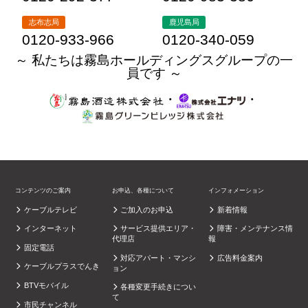
志布志局
鹿児島局
0120-933-966
0120-340-059
～ 私たちは霧島ホールディングスグループの一
員です ～
・
・
コンテンツのご案内
お申込、各種について
インフォメーション
ケーブルテレビ
ご加入のお申込
新着情報
インターネット
サービス提供エリア・
障害・メンテナンス情
代理店
報
固定電話
対応アパート・マンシ
広告料金案内
ケーブルプラスでんき
ョン
BTVモバイル
各種変更手続きについ
て
市民チャンネル