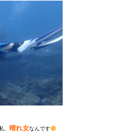
晴れ女
私、
なんです