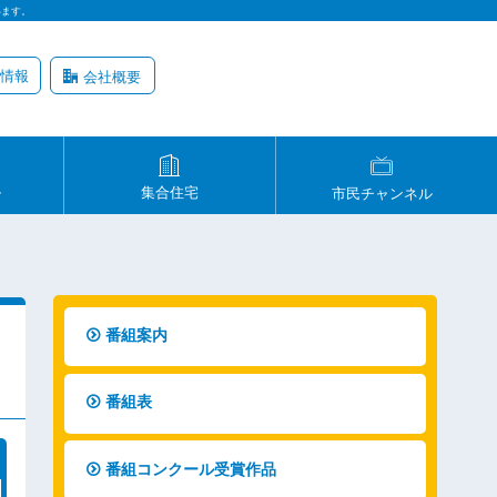
います。
情報
会社概要
ル
集合住宅
市民チャンネル
番組案内
番組表
番組コンクール受賞作品