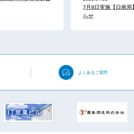
7月8日実施【日南
らせ
よくある
ご質問