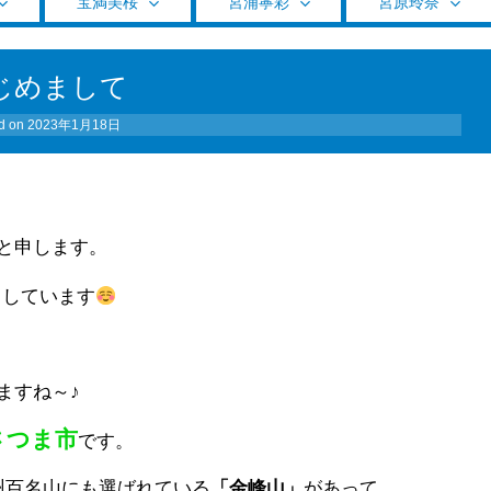
宝満美桜
宮浦寧彩
宮原玲奈
じめまして
d on
2023年1月18日
と申します。
当しています
しますね～♪
さつま市
です。
州百名山にも選ばれている
「金峰山」
があって、