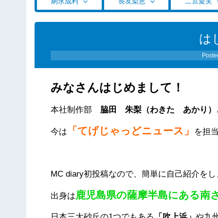
網永成利
長友梨恵
二宮愛実
は
Poste
みなさんはじめまして！
本社制作部
脇田 朱梨（わきた あかり）
「てげじゃっどニュース」
今は
を担
MC diary初投稿なので、簡単に自己紹介を
鹿児島県の薩摩半島にある南
出身は
日本三大砂丘の1つでもある
「吹上浜」
や九