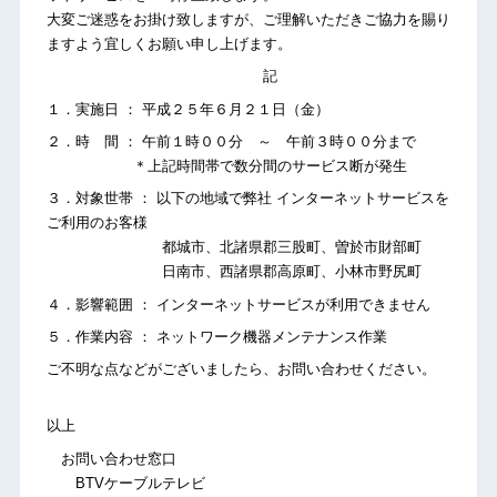
大変ご迷惑をお掛け致しますが、ご理解いただきご協力を賜り
ますよう宜しくお願い申し上げます。
記
１．実施日 ： 平成２５年６月２１日（金）
２．時 間 ： 午前１時００分 ～ 午前３時００分まで
＊上記時間帯で数分間のサービス断が発生
３．対象世帯 ： 以下の地域で弊社 インターネットサービスを
ご利用のお客様
都城市、北諸県郡三股町、曽於市財部町
日南市、西諸県郡高原町、小林市野尻町
４．影響範囲 ： インターネットサービスが利用できません
５．作業内容 ： ネットワーク機器メンテナンス作業
ご不明な点などがございましたら、お問い合わせください。
以上
お問い合わせ窓口
BTVケーブルテレビ