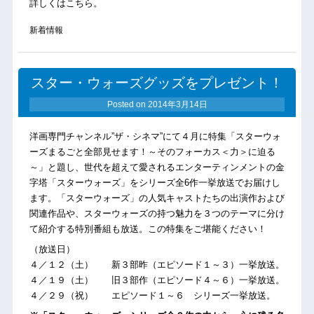
詳しくはこちら。
新着情報
スター・ウォーズグッズをプレゼント！
Posted on
2014年3月14日
洋画専門チャンネル”ザ・シネマ”にて４月に特集「スターウォ
ーズまるごと全部見せます！～そのフォーカス＜力＞に迫る
～」と題し、世代を超えて愛されるエンターティンメントの金
字塔「スターウォーズ」をシリーズ全6作一挙放送でお届けし
ます。「スターウォーズ」の人気キャストたちの出演作および
関連作品や、スターウォーズの持つ魅力を３つのテーマに分け
て紹介する特別番組も放送。この特集をご堪能ください！
（放送日）
４／１２（土） 新３部昨（エピソード１～３）一挙放送。
４／１９（土） 旧３部作（エピソード４～６）一挙放送。
４／２９（祝） エピソード１～６ シリーズ一挙放送。