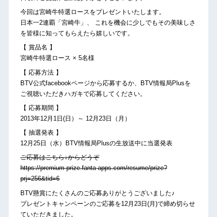
今回は宮崎牛特選ロースをプレゼントいたします。
日本一2連覇「宮崎牛」、 これを機会に少しでもその美味しさ
を皆様に知ってもらえたら嬉しいです。
【 賞品名 】
宮崎牛特選ロース × 5名様
【 応募方法 】
BTV公式facebookページから応募するか、BTV情報局Plusを
ご視聴いただきハガキで応募してください。
【 応募期間 】
2013年12月1日(日）～ 12月23日（月）
【 抽選発表 】
12月25日（水）BTV情報局Plusの生放送中に当選発表
ご応募はこちら↓からどうぞ
https://premium-prize.fanta-apps.com/resume/prize?
prj=256&tid=6
BTV懸賞にたくさんのご応募ありがとうございました♪
プレゼントキャンペーンのご応募を12月23日(月)で締め切らせ
ていただきました。