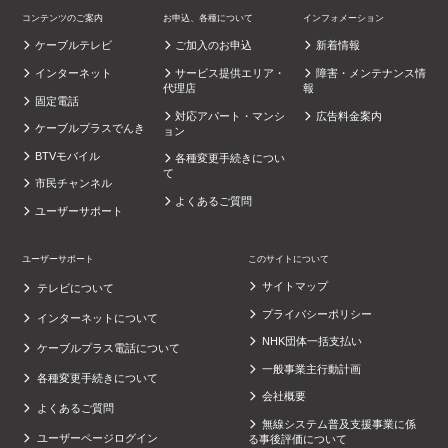
コンテンツのご案内
お申込、各種について
インフォメーション
ケーブルテレビ
ご加入のお申込
新着情報
インターネット
サービス提供エリア・
障害・メンテナンス情
代理店
報
固定電話
対応アパート・マンシ
広告料金案内
ケーブルプラスでんき
ョン
BTVモバイル
各種変更手続きについ
て
市民チャンネル
よくあるご質問
ユーザーサポート
ユーザーサポート
このサイトについて
サイトマップ
テレビについて
プライバシーポリシー
インターネットについて
NHK団体一括支払い
ケーブルプラス電話について
一般事業主行動計画
各種変更手続きについて
会社概要
よくあるご質問
無線システム普及支援事業に係
ユーザーページログイン
る事後評価について