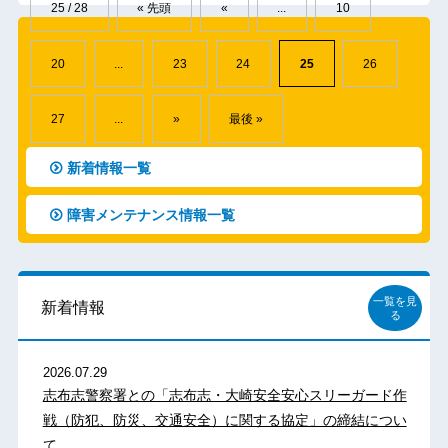
25 / 28
« 先頭
«
...
10
20
...
23
24
25
26
27
...
»
最後 »
新着情報一覧
障害メンテナンス情報一覧
一覧を見
新着情報
る
2026.07.29
志布志警察署との「志布志・大崎安全安心スリーガード作
戦（防犯、防災、交通安全）に関する協定」の締結につい
て