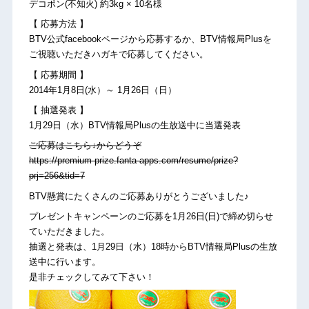
デコポン(不知火) 約3kg × 10名様
【 応募方法 】
BTV公式facebookページから応募するか、BTV情報局Plusを
ご視聴いただきハガキで応募してください。
【 応募期間 】
2014年1月8日(水）～ 1月26日（日）
【 抽選発表 】
1月29日（水）BTV情報局Plusの生放送中に当選発表
ご応募はこちら↓からどうぞ
https://premium-prize.fanta-apps.com/resume/prize?
prj=256&tid=7
BTV懸賞にたくさんのご応募ありがとうございました♪
プレゼントキャンペーンのご応募を1月26日(日)で締め切らせ
ていただきました。
抽選と発表は、1月29日（水）18時からBTV情報局Plusの生放
送中に行います。
是非チェックしてみて下さい！