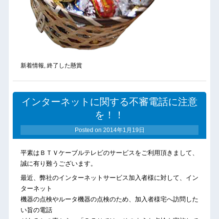
新着情報
,
終了した懸賞
インターネットに関する不審電話に注意
を！！
Posted on
2014年1月19日
平素はＢＴＶケーブルテレビのサービスをご利用頂きまして、
誠に有り難うございます。
最近、弊社のインターネットサービス加入者様に対して、イン
ターネット
機器の点検やルータ機器の点検のため、加入者様宅へ訪問した
い旨の電話