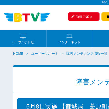
BTV
新規ご加入
ケーブルテレビ
インターネット
HOME
ユーザーサポート
障害メンテナンス情報一覧
障害メン
5月8日実施 【都城局 蓑原