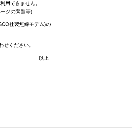
が利用できません。
の閲覧等)
SCO社製無線モデム)の
わせください。
上