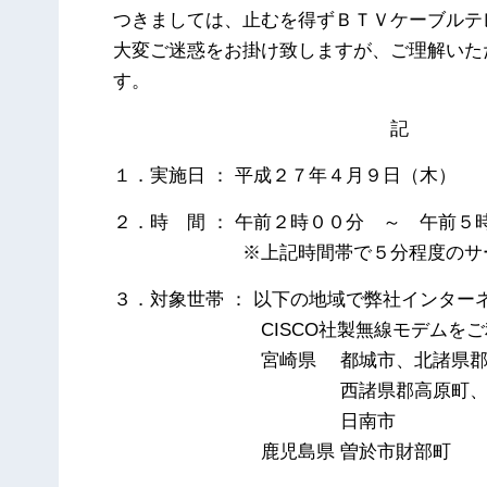
つきましては、止むを得ずＢＴＶケーブルテ
大変ご迷惑をお掛け致しますが、ご理解いた
す。
記
１．実施日 ： 平成２７年４月９日（木）
２．時 間 ： 午前２時００分 ～ 午前５
※上記時間帯で５分程度のサービ
３．対象世帯 ： 以下の地域で弊社インター
CISCO社製無線モデムをご利
宮崎県 都城市、北諸県郡三
西諸県郡高原町、小林
日南市
鹿児島県 曽於市財部町