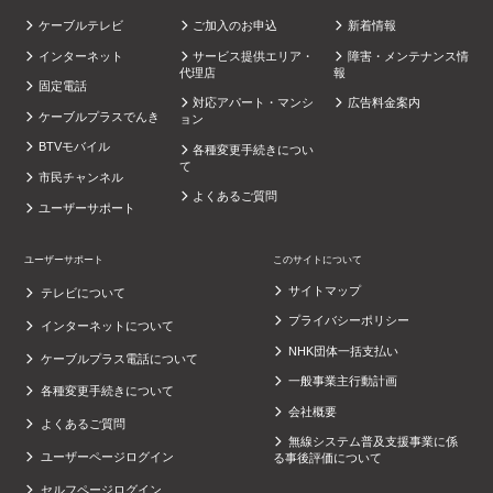
ケーブルテレビ
ご加入のお申込
新着情報
インターネット
サービス提供エリア・
障害・メンテナンス情
代理店
報
固定電話
対応アパート・マンシ
広告料金案内
ケーブルプラスでんき
ョン
BTVモバイル
各種変更手続きについ
て
市民チャンネル
よくあるご質問
ユーザーサポート
ユーザーサポート
このサイトについて
サイトマップ
テレビについて
プライバシーポリシー
インターネットについて
NHK団体一括支払い
ケーブルプラス電話について
一般事業主行動計画
各種変更手続きについて
会社概要
よくあるご質問
無線システム普及支援事業に係
ユーザーページログイン
る事後評価について
セルフページログイン