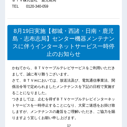
ＢＴＶ株式会社 鹿児島局
TEL 0120-340-059
8月19日実施【都城・西諸・日南・鹿児
島・志布志局】センター機器メンテナン
スに伴うインターネットサービス一時停
止のお知らせ
かねてから、ＢＴＶケーブルテレビサービスをご利用いただき
まして、誠に有り難うございます。
さて、ＢＴＶ㈱においては、放送法及び、電気通信事業法、関
係法令等で定められましたメンテナンスを下記の日程で実施す
ることになりました。
つきましては、止むを得ずＢＴＶケーブルテレビインターネッ
トサービスを一時停止することになり、大変ご迷惑をお掛け致
しますが、メンテナンスの趣旨をご理解いただき、ご協力を賜
りますよう宜しくお願い申し上げます。
記