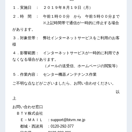
１．実施日 ： ２０１９年８月１９日（月）
２．時 間 ： 午前１時００分 から 午前５時００分まで
※上記時間帯で通信が一時的に停止する場合
があります。
３．対象世帯： 弊社インターネットサービスをご利用のお客
様
４．影響範囲： インターネットサービスが一時的に利用でき
なくなる場合があります。
（メールの送受信、ホームページの閲覧等）
５．作業内容： センター機器メンテナンス作業
ご不明な点などがございましたら、お問い合わせください。
以
上
お問い合わせ窓口
ＢＴＶ株式会社
Ｅ－ＭＡＩＬ ：support@btvm.ne.jp
都城・西諸局 ：0120-292-377