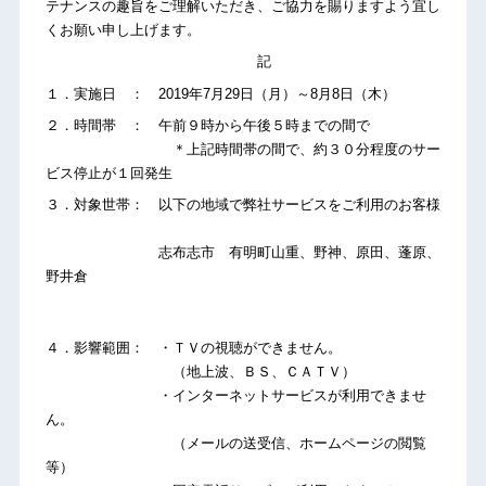
テナンスの趣旨をご理解いただき、ご協力を賜りますよう宜し
くお願い申し上げます。
記
１．実施日 ： 2019年7月29日（月）～8月8日（木）
２．時間帯 ： 午前９時から午後５時までの間で
＊上記時間帯の間で、約３０分程度のサー
ビス停止が１回発生
３．対象世帯： 以下の地域で弊社サービスをご利用のお客様
志布志市 有明町山重、野神、原田、蓬原、
野井倉
４．影響範囲： ・ＴＶの視聴ができません。
（地上波、ＢＳ、ＣＡＴＶ）
・インターネットサービスが利用できませ
ん。
（メールの送受信、ホームページの閲覧
等）