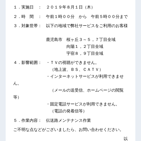
１．実施日 ： ２０１９年８月１日（木）
２．時 間 ： 午前１時００分 から 午前５時００分まで
３．対象世帯： 以下の地域で弊社サービスをご利用のお客様
鹿児島市 桜ヶ丘３～５，７丁目全域
向陽１，２丁目全域
宇宿８，９丁目全域
４．影響範囲： ・ＴＶの視聴ができません。
（地上波、ＢＳ、ＣＡＴＶ）
・インターネットサービスが利用できませ
ん。
（メールの送受信、ホームページの閲覧
等）
・固定電話サービスが利用できません。
（電話の発着信等）
５．作業内容： 伝送路メンテナンス作業
ご不明な点などがございましたら、お問い合わせください。
以