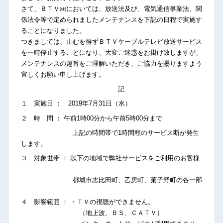
さて、ＢＴＶ㈱においては、放送法及び、電気通信事業法、関
係法令等で定められましたメンテナンスを下記の日程で実施す
ることになりました。
つきましては、止むを得ずＢＴＶケーブルテレビ放送サービス
を一時停止することになり、大変ご迷惑をお掛け致しますが、
メンテナンスの趣旨をご理解いただき、ご協力を賜りますよう
宜しくお願い申し上げます。
記
１ 実施日 ： 2019年7月31日（水）
２ 時 間 ： 午前1時00分から午前5時00分まで
上記の時間帯で1時間程のサービス断が発生
します。
３ 対象世帯 ： 以下の地域で弊社サービスをご利用のお客様
都城市志比田町、乙房町、菓子野町の各一部
４ 影響範囲 ： ・ＴＶの視聴ができません。
（地上波、ＢＳ、ＣＡＴＶ）