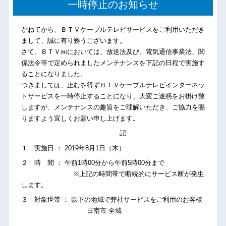
一時停止のお知らせ
かねてから、ＢＴＶケーブルテレビサービスをご利用いただき
まして、誠に有り難うございます。
さて、ＢＴＶ㈱においては、放送法及び、電気通信事業法、関
係法令等で定められましたメンテナンスを下記の日程で実施す
ることになりました。
つきましては、止むを得ずＢＴＶケーブルテレビインターネッ
トサービスを一時停止することになり、大変ご迷惑をお掛け致
しますが、メンテナンスの趣旨をご理解いただき、ご協力を賜
りますよう宜しくお願い申し上げます。
記
１ 実施日 ： 2019年8月1日（木）
２ 時 間 ： 午前1時00分から午前5時00分まで
※上記の時間帯で断続的にサービス断が発生
します。
３ 対象世帯 ： 以下の地域で弊社サービスをご利用のお客様
日南市 全域