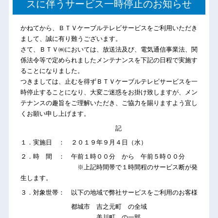
スに伴うサービス一時停止のお知らせ
かねてから、ＢＴＶケーブルテレビサービスをご利用いただき
まして、誠に有り難うございます。
さて、ＢＴＶ㈱においては、放送法及び、電気通信事業法、関
係法令等で定められましたメンテナンスを下記の日程で実施す
ることになりました。
つきましては、止むを得ずＢＴＶケーブルテレビサービスを一
時停止することになり、大変ご迷惑をお掛け致しますが、メン
テナンスの趣旨をご理解いただき、ご協力を賜りますよう宜し
くお願い申し上げます。
記
１．実施日 ： ２０１９年９月４日（水）
２．時 間 ： 午前１時００分 から 午前５時００分
※上記時間帯で１時間程のサービス断が発
生します。
３．対象世帯： 以下の地域で弊社サービスをご利用のお客様
都城市 吉之元町 の全域
美川町 の一部