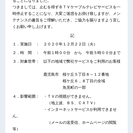
ることになりました。
つきましては、止むを得ずＢＴＶケーブルテレビサービスを一
時停止することになり、大変ご迷惑をお掛け致しますが、メン
テナンスの趣旨をご理解いただき、ご協力を賜りますよう宜し
くお願い申し上げます。
記
１．実施日 ： ２０２０年１２月２２日（火）
２．時 間 ： 午前１時００分 から 午前５時００分まで
３．対象世帯： 以下の地域で弊社サービスをご利用のお客様
鹿児島市 桜ケ丘５丁目８～１２番地
桜ケ丘６，８丁目の全域
魚見町の一部
４．影響範囲： ・ＴＶの視聴ができません。
（地上波、ＢＳ、ＣＡＴＶ）
・インターネットサービスが利用できませ
ん。
（メールの送受信、ホームページの閲覧
等）