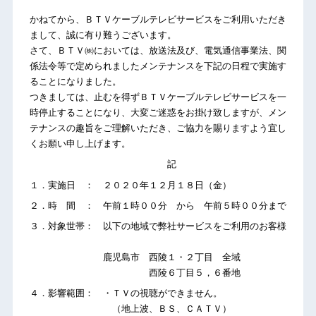
かねてから、ＢＴＶケーブルテレビサービスをご利用いただき
まして、誠に有り難うございます。
さて、ＢＴＶ㈱においては、放送法及び、電気通信事業法、関
係法令等で定められましたメンテナンスを下記の日程で実施す
ることになりました。
つきましては、止むを得ずＢＴＶケーブルテレビサービスを一
時停止することになり、大変ご迷惑をお掛け致しますが、メン
テナンスの趣旨をご理解いただき、ご協力を賜りますよう宜し
くお願い申し上げます。
記
１．実施日 ： ２０２０年１２月１８日（金）
２．時 間 ： 午前１時００分 から 午前５時００分まで
３．対象世帯： 以下の地域で弊社サービスをご利用のお客様
鹿児島市 西陵１・２丁目 全域
西陵６丁目５，６番地
４．影響範囲： ・ＴＶの視聴ができません。
（地上波、ＢＳ、ＣＡＴＶ）