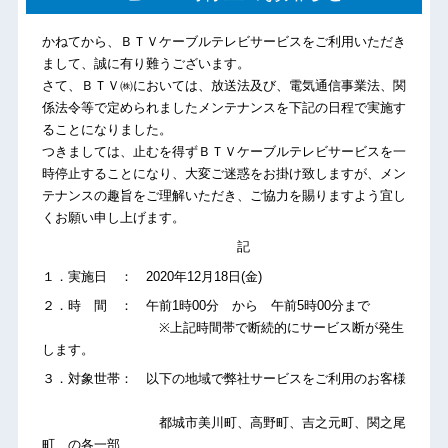
かねてから、ＢＴＶケーブルテレビサービスをご利用いただき
まして、誠に有り難うございます。
さて、ＢＴＶ㈱においては、放送法及び、電気通信事業法、関
係法令等で定められましたメンテナンスを下記の日程で実施す
ることになりました。
つきましては、止むを得ずＢＴＶケーブルテレビサービスを一
時停止することになり、大変ご迷惑をお掛け致しますが、メン
テナンスの趣旨をご理解いただき、ご協力を賜りますよう宜し
くお願い申し上げます。
記
１．実施日 ： 2020年12月18日(金)
２．時 間 ： 午前1時00分 から 午前5時00分まで
※上記時間帯で断続的にサービス断が発生
します。
３．対象世帯： 以下の地域で弊社サービスをご利用のお客様
都城市美川町、高野町、吉之元町、関之尾
町 の各一部