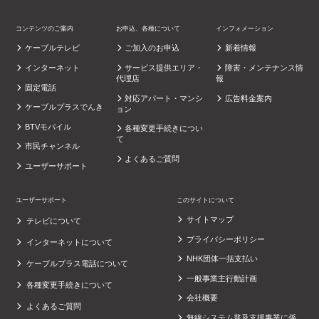
コンテンツのご案内
お申込、各種について
インフォメーション
ケーブルテレビ
ご加入のお申込
新着情報
インターネット
サービス提供エリア・
障害・メンテナンス情
代理店
報
固定電話
対応アパート・マンシ
広告料金案内
ケーブルプラスでんき
ョン
BTVモバイル
各種変更手続きについ
て
市民チャンネル
よくあるご質問
ユーザーサポート
ユーザーサポート
このサイトについて
サイトマップ
テレビについて
プライバシーポリシー
インターネットについて
NHK団体一括支払い
ケーブルプラス電話について
一般事業主行動計画
各種変更手続きについて
会社概要
よくあるご質問
無線システム普及支援事業に係