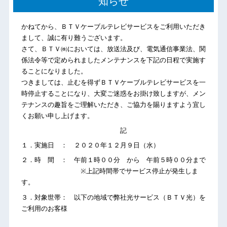
知らせ
かねてから、ＢＴＶケーブルテレビサービスをご利用いただき
まして、誠に有り難うございます。
さて、ＢＴＶ㈱においては、放送法及び、電気通信事業法、関
係法令等で定められましたメンテナンスを下記の日程で実施す
ることになりました。
つきましては、止むを得ずＢＴＶケーブルテレビサービスを一
時停止することになり、大変ご迷惑をお掛け致しますが、メン
テナンスの趣旨をご理解いただき、ご協力を賜りますよう宜し
くお願い申し上げます。
記
１．実施日 ： ２０２０年１２月９日（水）
２．時 間 ： 午前１時００分 から 午前５時００分まで
※上記時間帯でサービス停止が発生しま
す。
３．対象世帯： 以下の地域で弊社光サービス（ＢＴＶ光）を
ご利用のお客様