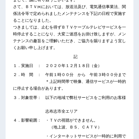
さて、ＢＴＶ㈱においては、放送法及び、電気通信事業法、関
係法令等で定められましたメンテナンスを下記の日程で実施す
ることになりました。
つきましては、止むを得ずＢＴＶケーブルテレビサービスを一
時停止することになり、大変ご迷惑をお掛け致しますが、メン
テナンスの趣旨をご理解いただき、ご協力を賜りますよう宜し
くお願い申し上げます。
記
１．実施日 ： ２０２０年１２月１８日（金）
２．時 間 ： 午前１時００分 から 午前３時００分まで
＊上記時間帯で映像、通信サービスが一時的
に停止する場合があります。
３．対象世帯： 以下の地域で弊社サービスをご利用のお客様
志布志市全エリア
４．影響範囲： ・ＴＶの視聴ができません。
（地上波、ＢＳ、ＣＡＴＶ）
・インターネットサービスが一時的に利用で