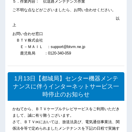
５．作業内容： 伝送路メンテナンス作業
ご不明な点などがございましたら、お問い合わせください。
以
上
お問い合わせ窓口
ＢＴＶ株式会社
Ｅ－ＭＡＩＬ ：support@btvm.ne.jp
鹿児島局 ：0120-340-059
1月13日【都城局】センター機器メンテ
ナンスに伴うインターネットサービス一
時停止のお知らせ
かねてから、ＢＴＶケーブルテレビサービスをご利用いただき
まして、誠に有り難うございます。
さて、ＢＴＶ㈱においては、放送法及び、電気通信事業法、関
係法令等で定められましたメンテナンスを下記の日程で実施す