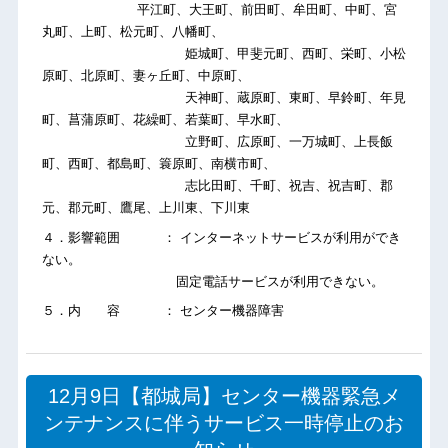
平江町、大王町、前田町、牟田町、中町、宮
丸町、上町、松元町、八幡町、
姫城町、甲斐元町、西町、栄町、小松
原町、北原町、妻ヶ丘町、中原町、
天神町、蔵原町、東町、早鈴町、年見
町、菖蒲原町、花繰町、若葉町、早水町、
立野町、広原町、一万城町、上長飯
町、西町、都島町、簑原町、南横市町、
志比田町、千町、祝吉、祝吉町、郡
元、郡元町、鷹尾、上川東、下川東
４．影響範囲 ： インターネットサービスが利用ができ
ない。
固定電話サービスが利用できない。
５．内 容 ： センター機器障害
12月9日【都城局】センター機器緊急メ
ンテナンスに伴うサービス一時停止のお