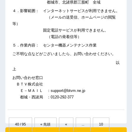
都城市、北諸県郡三股町 全域
４．影響範囲： インターネットサービスが利用できません。
（メールの送受信、ホームページの閲覧
等）
固定電話サービスが利用できません。
（電話の発着信等）
５．作業内容： センター機器メンテナンス作業
ご不明な点などがございましたら、お問い合わせください。
以
上
お問い合わせ窓口
ＢＴＶ株式会社
Ｅ－ＭＡＩＬ ：support@btvm.ne.jp
都城・西諸局 ：0120-292-377
40 / 95
« 先頭
«
...
10