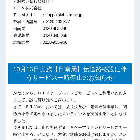
＜お問い合わせ窓口＞
ＢＴＶ株式会社
Ｅ－ＭＡＩＬ ：support@btvm.ne.jp
都城・西諸局 ：0120-292-377
日南局 ：0120-983-386
鹿児島局 ：0120-340-059
志布志局 ：0120-933-966
10月13日実施【日南局】伝送路移設に伴
うサービス一時停止のお知らせ
かねてから、ＢＴＶケーブルテレビサービスをご利用いただき
まして、誠に有り難うございます。
さて、ＢＴＶ㈱においては、放送法及び、電気通信事業法、関
係法令等で定められましたメンテナンスを実施することになり
ました。
つきましては、止むを得ずＢＴＶケーブルテレビサービスを一
時停止することになり、大変ご迷惑をお掛け致しますが、メン