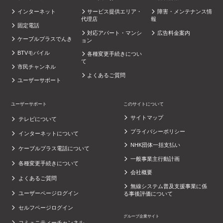
インターネット
サービス提供エリア・
障害・メンテナンス情
代理店
報
固定電話
対応アパート・マンシ
広告料金案内
ケーブルプラスでんき
ョン
BTVモバイル
各種変更手続きについ
て
市民チャンネル
よくあるご質問
ユーザーサポート
ユーザーサポート
このサイトについて
サイトマップ
テレビについて
プライバシーポリシー
インターネットについて
NHK団体一括支払い
ケーブルプラス電話について
一般事業主行動計画
各種変更手続きについて
会社概要
よくあるご質問
無線システム普及支援事業に係
ユーザーページログイン
る事後評価について
セルフページログイン
グループ企業サイト
コミュニティーチャンネル