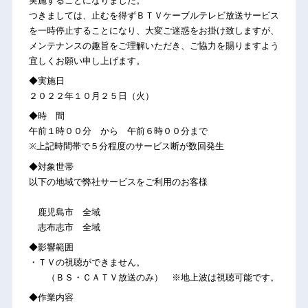
実施することになりました。
つきましては、止むを得ずＢＴＶケーブルテレビ放送サービス
を一時停止することになり、大変ご迷惑をお掛け致しますが、
メンテナンスの趣旨をご理解いただき、ご協力を賜りますよう
宜しくお願い申し上げます。
◆実施日
２０２２年１０月２５日（火）
◆時 間
午前１時００分 から 午前６時００分まで
※上記時間帯で５分程度のサービス断が数回発生
◆対象世帯
以下の地域で弊社サービスをご利用のお客様
鹿児島市 全域
志布志市 全域
◆影響範囲
・ＴＶの視聴ができません。
（ＢＳ・ＣＡＴＶ放送のみ） ※地上波は視聴可能です。
◆作業内容