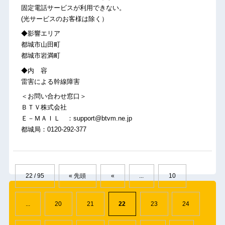
固定電話サービスが利用できない。
(光サービスのお客様は除く）
◆影響エリア
都城市山田町
都城市岩満町
◆内 容
雷害による幹線障害
＜お問い合わせ窓口＞
ＢＴＶ株式会社
Ｅ－ＭＡＩＬ ：support@btvm.ne.jp
都城局：0120-292-377
22 / 95
« 先頭
«
...
10
...
20
21
22
23
24