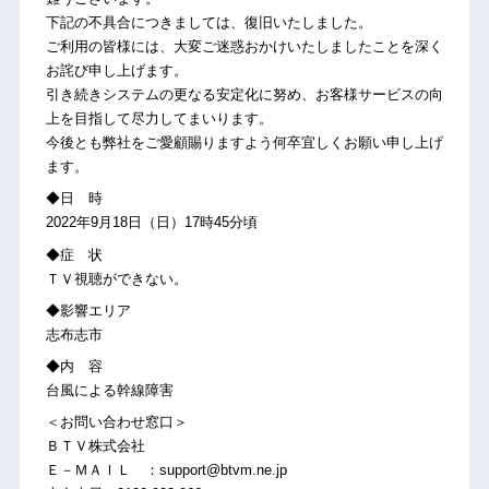
下記の不具合につきましては、復旧いたしました。
ご利用の皆様には、大変ご迷惑おかけいたしましたことを深く
お詫び申し上げます。
引き続きシステムの更なる安定化に努め、お客様サービスの向
上を目指して尽力してまいります。
今後とも弊社をご愛顧賜りますよう何卒宜しくお願い申し上げ
ます。
◆日 時
2022年9月18日（日）17時45分頃
◆症 状
ＴＶ視聴ができない。
◆影響エリア
志布志市
◆内 容
台風による幹線障害
＜お問い合わせ窓口＞
ＢＴＶ株式会社
Ｅ－ＭＡＩＬ ：support@btvm.ne.jp