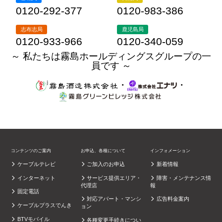
0120-292-377
0120-983-386
志布志局
鹿児島局
0120-933-966
0120-340-059
～ 私たちは霧島ホールディングスグループの一
員です ～
・
・
コンテンツのご案内
お申込、各種について
インフォメーション
ケーブルテレビ
ご加入のお申込
新着情報
インターネット
サービス提供エリア・
障害・メンテナンス情
代理店
報
固定電話
対応アパート・マンシ
広告料金案内
ケーブルプラスでんき
ョン
BTVモバイル
各種変更手続きについ