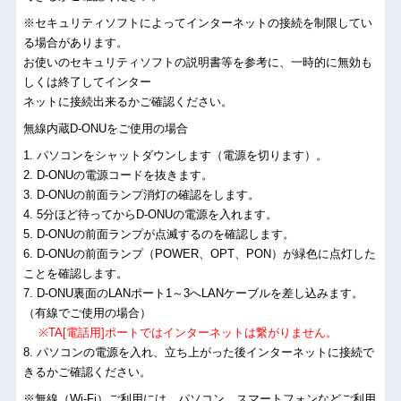
※セキュリティソフトによってインターネットの接続を制限してい
る場合があります。
お使いのセキュリティソフトの説明書等を参考に、一時的に無効も
しくは終了してインター
ネットに接続出来るかご確認ください。
無線内蔵D-ONUをご使用の場合
1. パソコンをシャットダウンします（電源を切ります）。
2. D-ONUの電源コードを抜きます。
3. D-ONUの前面ランプ消灯の確認をします。
4. 5分ほど待ってからD-ONUの電源を入れます。
5. D-ONUの前面ランプが点滅するのを確認します。
6. D-ONUの前面ランプ（POWER、OPT、PON）が緑色に点灯した
ことを確認します。
7. D-ONU裏面のLANポート1～3へLANケーブルを差し込みます。
（有線でご使用の場合）
※TA[電話用]ポートではインターネットは繋がりません。
8. パソコンの電源を入れ、立ち上がった後インターネットに接続で
きるかご確認ください。
※無線（Wi-Fi）ご利用には、パソコン、スマートフォンなどご利用