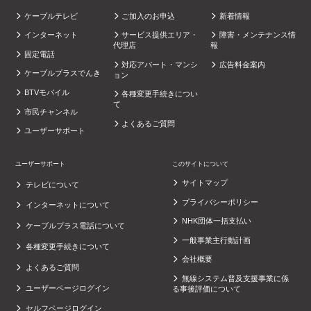
ケーブルテレビ
ご加入のお申込
新着情報
インターネット
サービス提供エリア・
障害・メンテナンス情
代理店
報
固定電話
対応アパート・マンシ
広告料金案内
ケーブルプラスでんき
ョン
BTVモバイル
各種変更手続きについ
て
市民チャンネル
よくあるご質問
ユーザーサポート
ユーザーサポート
このサイトについて
サイトマップ
テレビについて
プライバシーポリシー
インターネットについて
NHK団体一括支払い
ケーブルプラス電話について
一般事業主行動計画
各種変更手続きについて
会社概要
よくあるご質問
無線システム普及支援事業に係
ユーザーページログイン
る事後評価について
セルフページログイン