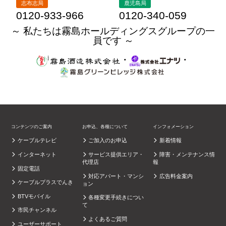
志布志局
鹿児島局
0120-933-966
0120-340-059
～ 私たちは霧島ホールディングスグループの一
員です ～
・
・
コンテンツのご案内
お申込、各種について
インフォメーション
ケーブルテレビ
ご加入のお申込
新着情報
インターネット
サービス提供エリア・
障害・メンテナンス情
代理店
報
固定電話
対応アパート・マンシ
広告料金案内
ケーブルプラスでんき
ョン
BTVモバイル
各種変更手続きについ
て
市民チャンネル
よくあるご質問
ユーザーサポート