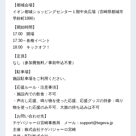
【都城会場】
イオン都城ショッピングセンター１階中央広場（宮崎県都城市
早鈴町1990）
【開始時間】
17:00 開場
17:30～各種イベント
18:00 キックオフ！
【定員】
なし（参加費無料／事前申込不要）
【駐車場】
施設駐車場をご利用ください。
【応援ルール・注意事項】
・施設内での飲食：不可
・声出し応援、鳴り物を使った応援、応援グッズの持参：鳴り
物を使った応援のみ不可、大旗の持ち込みは不可
【お問い合わせ先】
テゲバジャーロ宮崎事務局 メール：support@tegeva.jp
主催：株式会社テゲバジャーロ宮崎