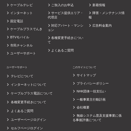
ケーブルテレビ
ご加入のお申込
新着情報
インターネット
サービス提供エリア・
障害・メンテナンス情
代理店
報
固定電話
対応アパート・マンシ
広告料金案内
ケーブルプラスでんき
ョン
BTVモバイル
各種変更手続きについ
て
市民チャンネル
よくあるご質問
ユーザーサポート
ユーザーサポート
このサイトについて
サイトマップ
テレビについて
プライバシーポリシー
インターネットについて
NHK団体一括支払い
ケーブルプラス電話について
一般事業主行動計画
各種変更手続きについて
会社概要
よくあるご質問
無線システム普及支援事業に係
ユーザーページログイン
る事後評価について
セルフページログイン