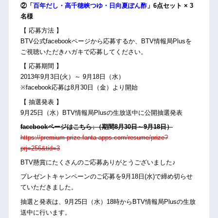
②
「
百年だし・高千穂峡つゆ・日向夏ぽん酢
」6点セット
× 3
名様
【 応募方法 】
BTV公式facebookページから応募するか、BTV情報局Plusを
ご視聴いただきハガキで応募してください。
【 応募期間 】
2013年9月3日(火）～ 9月18日（水）
※facebook応募は8月30日（金）より開始
【 抽選発表 】
9月25日（水）BTV情報局Plusの生放送中に公開抽選発表
facebookページはこちら↓（期間8月30日～9月18日）
https://premium-prize.fanta-apps.com/resume/prize?
prj=256&tid=3
BTV懸賞にたくさんのご応募ありがとうございました♪
プレゼントキャンペーンのご応募を9月18日(水)で締め切らせ
ていただきました。
抽選と発表は、9月25日（水）18時からBTV情報局Plusの生放
送中に行います。