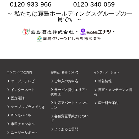
0120-933-966
0120-340-059
～ 私たちは霧島ホールディングスグループの一
員です ～
・
・
コンテンツのご案内
お申込、各種について
インフォメーション
ケーブルテレビ
ご加入のお申込
新着情報
インターネット
サービス提供エリア・
障害・メンテナンス情
代理店
報
固定電話
対応アパート・マンシ
広告料金案内
ケーブルプラスでんき
ョン
BTVモバイル
各種変更手続きについ
て
市民チャンネル
よくあるご質問
ユーザーサポート