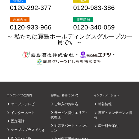
0120-292-377
0120-983-386
志布志局
鹿児島局
0120-933-966
0120-340-059
～ 私たちは霧島ホールディングスグループの一
員です ～
・
・
コンテンツのご案内
お申込、各種について
インフォメーション
ケーブルテレビ
ご加入のお申込
新着情報
インターネット
サービス提供エリア・
障害・メンテナンス情
代理店
報
固定電話
対応アパート・マンシ
広告料金案内
ケーブルプラスでんき
ョン
BTVモバイル
各種変更手続きについ