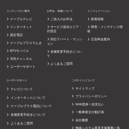
コンテンツのご案内
お申込、各種について
インフォメーション
ケーブルテレビ
ご加入のお申込
新着情報
インターネット
サービス提供エリア・
障害・メンテナンス情
代理店
報
固定電話
対応アパート・マンシ
広告料金案内
ケーブルプラスでんき
ョン
BTVモバイル
各種変更手続きについ
て
市民チャンネル
よくあるご質問
ユーザーサポート
ユーザーサポート
このサイトについて
サイトマップ
テレビについて
プライバシーポリシー
インターネットについて
NHK団体一括支払い
ケーブルプラス電話について
一般事業主行動計画
各種変更手続きについて
会社概要
よくあるご質問
無線システム普及支援事業に係