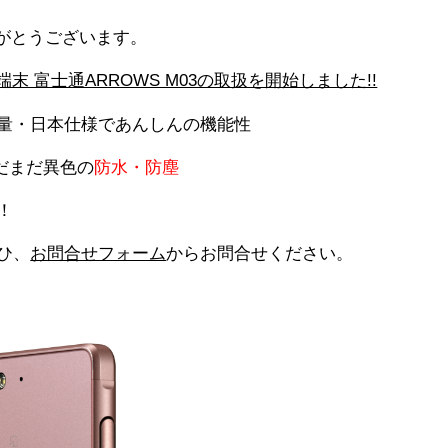
りがとうございます。
端末 富士通ARROWS M03の取扱を開始しました!!
量・日本仕様であんしんの機能性
だまだ異色の
防水・防塵
！
ひ、
お問合せフォーム
からお問合せください。