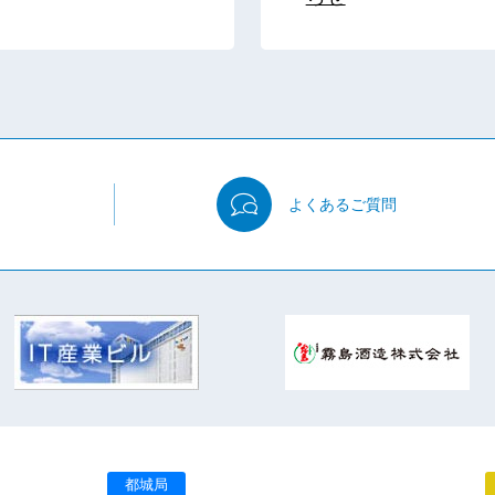
よくある
ご質問
都城局