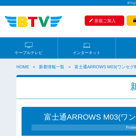
BTV
新規ご加入
ケーブルテレビ
インターネット
HOME
新着情報一覧
富士通ARROWS M03(ワンセ
富士通ARROWS M03(
Poste