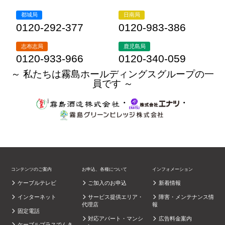
都城局
日南局
0120-292-377
0120-983-386
志布志局
鹿児島局
0120-933-966
0120-340-059
～ 私たちは霧島ホールディングスグループの一
員です ～
・
・
コンテンツのご案内
お申込、各種について
インフォメーション
ケーブルテレビ
ご加入のお申込
新着情報
インターネット
サービス提供エリア・
障害・メンテナンス情
代理店
報
固定電話
対応アパート・マンシ
広告料金案内
ケーブルプラスでんき