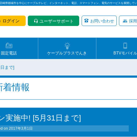
は宮崎県都城市を中心にケーブルテレビ、インターネット、電話、スマートフォン、電気のサービスを展開して
ログイン
ユーザーサポート
お問い合わせ
採用
固定電話
ケーブルプラスでんき
BTVモバイ
1日まで]
新着情報
施中! [5月31日まで]
ed on
2017年3月1日