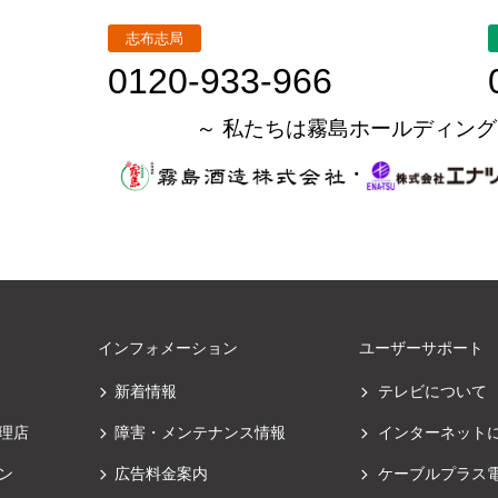
志布志局
0120-933-966
～ 私たちは霧島ホールディング
・
インフォメーション
ユーザーサポート
新着情報
テレビについて
理店
障害・メンテナンス情報
インターネット
ン
広告料金案内
ケーブルプラス