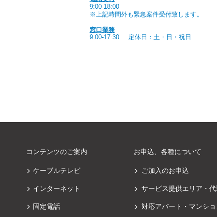
9:00-18:00
※上記時間外も緊急案件受付致します。
窓口業務
9:00-17:30
定休日：土・日・祝日
コンテンツのご案内
お申込、各種について
ケーブルテレビ
ご加入のお申込
インターネット
サービス提供エリア・代
固定電話
対応アパート・マンショ