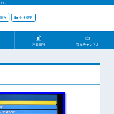
います。
情報
会社概要
ル
集合住宅
市民チャンネル