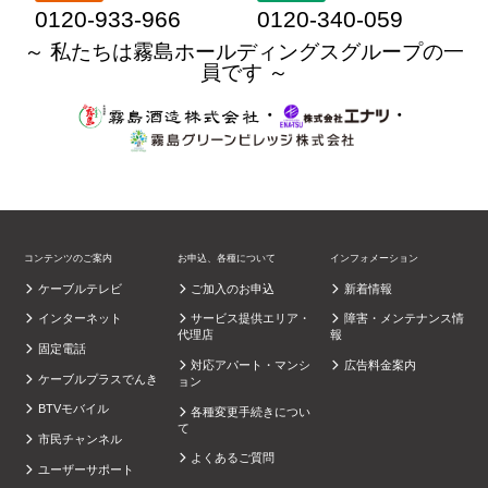
0120-933-966
0120-340-059
～ 私たちは霧島ホールディングスグループの一
員です ～
・
・
コンテンツのご案内
お申込、各種について
インフォメーション
ケーブルテレビ
ご加入のお申込
新着情報
インターネット
サービス提供エリア・
障害・メンテナンス情
代理店
報
固定電話
対応アパート・マンシ
広告料金案内
ケーブルプラスでんき
ョン
BTVモバイル
各種変更手続きについ
て
市民チャンネル
よくあるご質問
ユーザーサポート