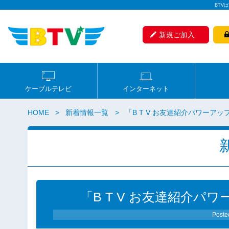
BTV
新規ご加入
ケーブルテレビ
インターネット
HOME
新着情報一覧
「B T V お友達紹介パワーア
「B T V お友達紹介
Poste