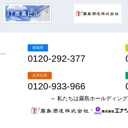
都城局
0120-292-377
志布志局
0120-933-966
～ 私たちは霧島ホールディング
・