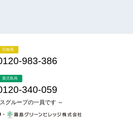
日南局
0120-983-386
鹿児島局
0120-340-059
スグループの一員です ～
・