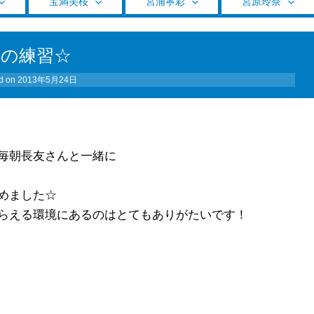
宝満美桜
宮浦寧彩
宮原玲奈
朝の練習☆
d on
2013年5月24日
毎朝長友さんと一緒に
めました☆
らえる環境にあるのはとてもありがたいです！