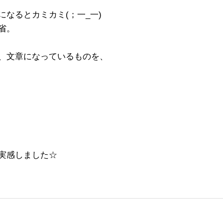
なるとカミカミ(；一_一)
省。
、文章になっているものを、
実感しました☆