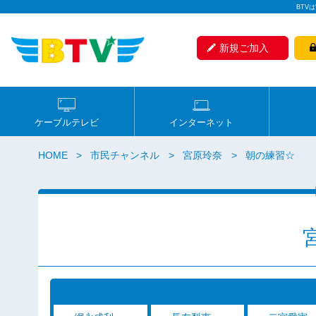
BTV
新規ご加入
ケーブルテレビ
インターネット
HOME
市民チャンネル
宮原玲奈
朝の練習☆