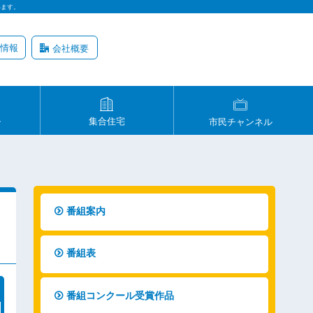
います。
情報
会社概要
ル
集合住宅
市民チャンネル
番組案内
番組表
番組コンクール受賞作品