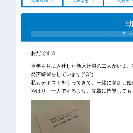
網永成利
長友梨恵
二宮愛実
Poste
おだです☆
今年４月に入社した新入社員の二人がいま、
発声練習をしています(^O^)
私もテキストをもってきて、一緒に参加し始
やはり、一人でするより、先輩に指導しても