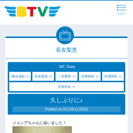
メニュー
長友梨恵
MC Diary
網永成利
長友梨恵
二宮愛実
宝満美桜
宮浦寧彩
宮原玲奈
久しぶりに♪
Posted on
2013年11月6日
ジョンアちゃんに会いました！