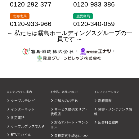
0120-292-377
0120-983-386
志布志局
鹿児島局
0120-933-966
0120-340-059
～ 私たちは霧島ホールディングスグループの一
員です ～
・
・
コンテンツのご案内
お申込、各種について
インフォメーション
ケーブルテレビ
ご加入のお申込
新着情報
インターネット
サービス提供エリア・
障害・メンテナンス情
代理店
報
固定電話
対応アパート・マンシ
広告料金案内
ケーブルプラスでんき
ョン
BTVモバイル
各種変更手続きについ