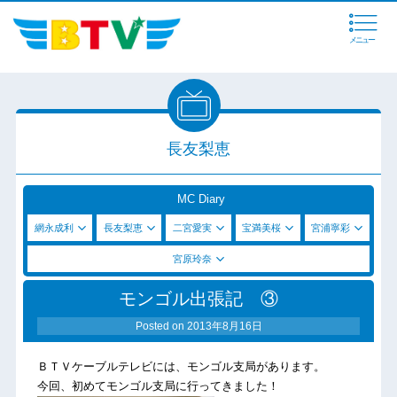
メニュー
長友梨恵
MC Diary
網永成利
長友梨恵
二宮愛実
宝満美桜
宮浦寧彩
宮原玲奈
モンゴル出張記 ③
Posted on
2013年8月16日
ＢＴＶケーブルテレビには、モンゴル支局があります。
今回、初めてモンゴル支局に行ってきました！