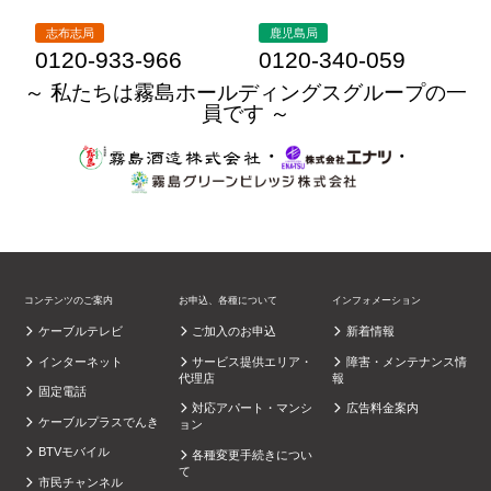
志布志局
鹿児島局
0120-933-966
0120-340-059
～ 私たちは霧島ホールディングスグループの一
員です ～
・
・
コンテンツのご案内
お申込、各種について
インフォメーション
ケーブルテレビ
ご加入のお申込
新着情報
インターネット
サービス提供エリア・
障害・メンテナンス情
代理店
報
固定電話
対応アパート・マンシ
広告料金案内
ケーブルプラスでんき
ョン
BTVモバイル
各種変更手続きについ
て
市民チャンネル