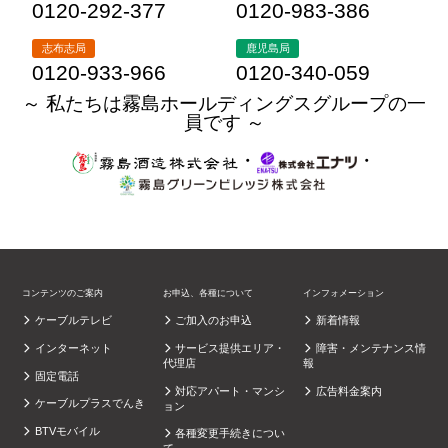
0120-292-377
0120-983-386
志布志局
鹿児島局
0120-933-966
0120-340-059
～ 私たちは霧島ホールディングスグループの一
員です ～
・
・
コンテンツのご案内
お申込、各種について
インフォメーション
ケーブルテレビ
ご加入のお申込
新着情報
インターネット
サービス提供エリア・
障害・メンテナンス情
代理店
報
固定電話
対応アパート・マンシ
広告料金案内
ケーブルプラスでんき
ョン
BTVモバイル
各種変更手続きについ