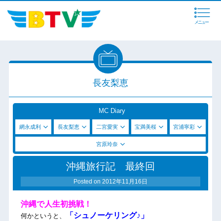
メニュー
長友梨恵
MC Diary
網永成利
長友梨恵
二宮愛実
宝満美桜
宮浦寧彩
宮原玲奈
沖縄旅行記 最終回
Posted on
2012年11月16日
沖縄で人生初挑戦！
「シュノーケリング♪」
何かというと、