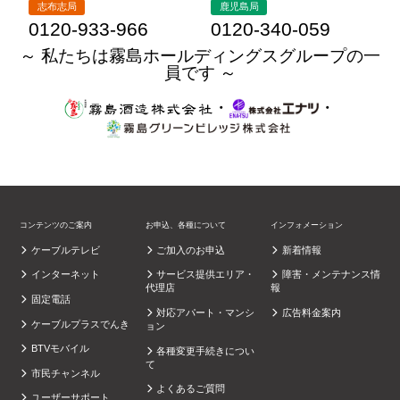
志布志局
鹿児島局
0120-933-966
0120-340-059
～ 私たちは霧島ホールディングスグループの一
員です ～
・
・
コンテンツのご案内
お申込、各種について
インフォメーション
ケーブルテレビ
ご加入のお申込
新着情報
インターネット
サービス提供エリア・
障害・メンテナンス情
代理店
報
固定電話
対応アパート・マンシ
広告料金案内
ケーブルプラスでんき
ョン
BTVモバイル
各種変更手続きについ
て
市民チャンネル
よくあるご質問
ユーザーサポート