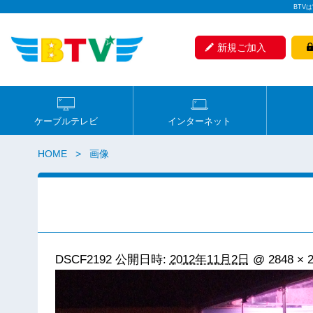
BTV
新規ご加入
ケーブルテレビ
インターネット
HOME
画像
DSCF2192
公開日時:
2012年11月2日
@
2848 × 