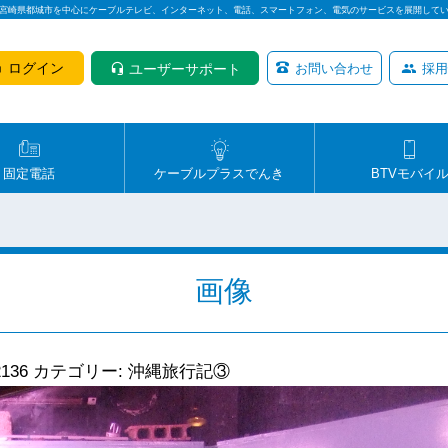
は宮崎県都城市を中心にケーブルテレビ、インターネット、電話、スマートフォン、電気のサービスを展開して
ログイン
ユーザーサポート
お問い合わせ
採用
固定電話
ケーブルプラスでんき
BTVモバイ
画像
2136
カテゴリー:
沖縄旅行記③