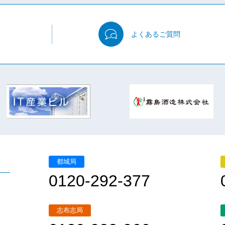
よくある
ご質問
都城局
0120-292-377
志布志局