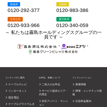
都城局
日南局
0120-292-377
0120-983-386
志布志局
鹿児島局
0120-933-966
0120-340-059
～ 私たちは霧島ホールディングスグループの一
員です ～
・
・
コンテンツのご案内
お申込、各種について
インフォメーション
ケーブルテレビ
ご加入のお申込
新着情報
インターネット
サービス提供エリア・
障害・メンテナンス情
代理店
報
固定電話
対応アパート・マンシ
広告料金案内
ケーブルプラスでんき
ョン