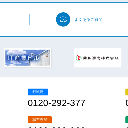
よくある
ご質問
都城局
0120-292-377
志布志局