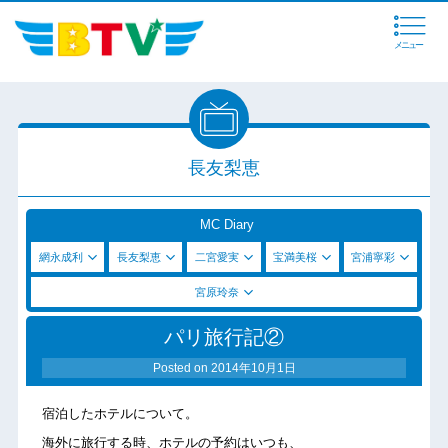
メニュー
長友梨恵
MC Diary
網永成利
長友梨恵
二宮愛実
宝満美桜
宮浦寧彩
宮原玲奈
パリ旅行記②
Posted on
2014年10月1日
宿泊したホテルについて。
海外に旅行する時、ホテルの予約はいつも、