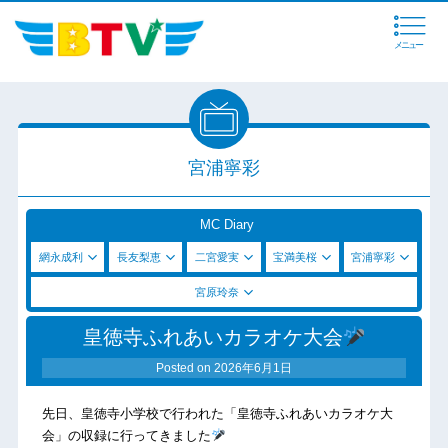
メニュー
宮浦寧彩
MC Diary
網永成利
長友梨恵
二宮愛実
宝満美桜
宮浦寧彩
宮原玲奈
皇徳寺ふれあいカラオケ大会
Posted on
2026年6月1日
先日、皇徳寺小学校で行われた「皇徳寺ふれあいカラオケ大
会」の収録に行ってきました