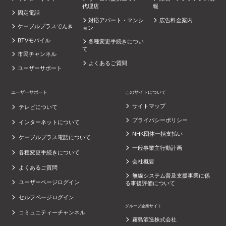
代理店
報
固定電話
対応アパート・マンシ
広告料金案内
ケーブルプラスでんき
ョン
BTVモバイル
各種変更手続きについ
て
市民チャンネル
よくあるご質問
ユーザーサポート
ユーザーサポート
このサイトについて
サイトマップ
テレビについて
プライバシーポリシー
インターネットについて
NHK団体一括支払い
ケーブルプラス電話について
一般事業主行動計画
各種変更手続きについて
会社概要
よくあるご質問
無線システム普及支援事業に係
ユーザーページログイン
る事後評価について
セルフページログイン
グループ企業サイト
コミュニティーチャンネル
霧島酒造株式会社