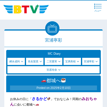
メニュー
宮浦寧彩
MC Diary
網永成利
長友梨恵
二宮愛実
宝満美桜
宮浦寧彩
宮原玲奈
都城へ
Posted on
2025年2月10日
さるかど
みおちゃ
お休みの日に「
」でおなじみ！同期の
ん
に会いに都城へ